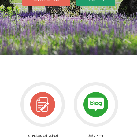
Go
Go
to
to
진
블
행
로
중
그
인
작
진행중인 작업
블로그