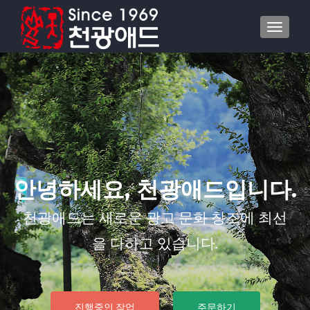
내비게이
안녕하세요, 천광애드입니다.
천광애드는 새로운 광고 문화 창조에 최선
을 다하고 있습니다.
진행중인 작업
주문하기